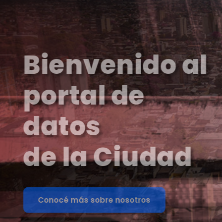
Recolección
de residuos
Conocé el horario en que
pasa el recolector de
residuos por tu domicilio
Ingresar