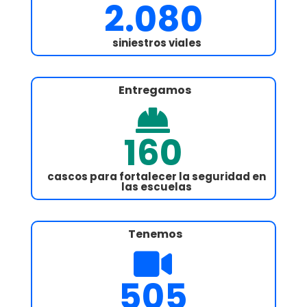
2.080
siniestros viales
Entregamos

160
cascos para
fortalecer la seguridad en
las escuelas
Tenemos

505