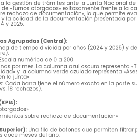
ea la gestión de trámites ante la Junta Nacional d
de «turnos otorgados» exitosamente frente a la c
e rechazo de documentación», lo que permite evalu
 y la calidad de la documentación presentada por 
4 y 2025.
as Agrupadas (Central):
nea de tiempo dividida por años (2024 y 2025) y 
re).
Escala numérica de 0 a 200.
as por mes. La columna azul oscuro representa «T
idad» y la columna verde azulado representa «Ase
n la junta».
s:
Cada barra tiene el número exacto en la parte sup
vs. 18 rechazos).
(KPIs):
 otorgados»
ramientos sobre rechazo de documentación»
Superior):
Una fila de botones que permiten filtrar 
s doce meses del año.