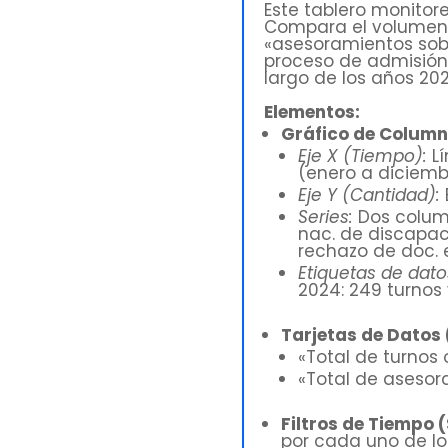
Este tablero monitor
Compara el volumen 
«asesoramientos sobr
proceso de admisión
largo de los años 202
Elementos:
Gráfico de Column
Eje X (Tiempo):
Lí
(enero a diciemb
Eje Y (Cantidad):
Series:
Dos column
nac. de discapac
rechazo de doc. e
Etiquetas de dato
2024: 249 turnos 
Tarjetas de Datos 
«Total de turnos
«Total de aseso
Filtros de Tiempo (
por cada uno de lo