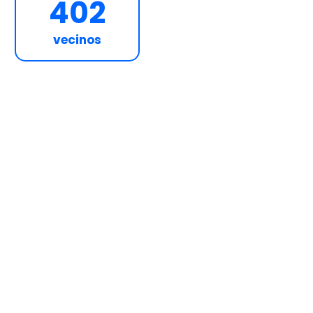
402
vecinos